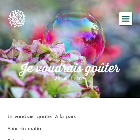
QUI SUIS-JE ?
Je voudrais goûter
24 avril 2025
Je voudrais goûter à la paix
Paix du matin